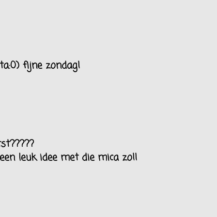
a:0) fijne zondag!
tst?????
een leuk idee met die mica zo!!