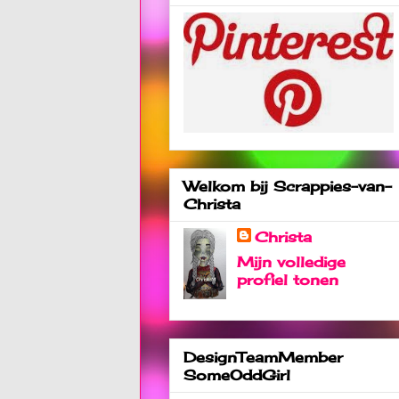
Welkom bij Scrappies-van-
Christa
Christa
Mijn volledige
profiel tonen
DesignTeamMember
SomeOddGirl