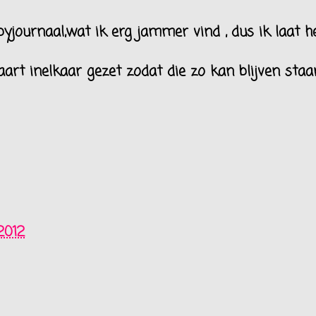
byjournaal,wat ik erg jammer vind , dus ik laat h
rt inelkaar gezet zodat die zo kan blijven staan
2012