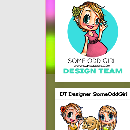
DT Designer SomeOddGirl