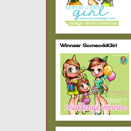
Winnaar SomeoddGirl