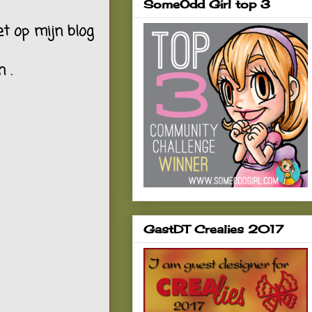
SomeOdd Girl top 3
et op mijn blog
 .
GastDT Crealies 2017