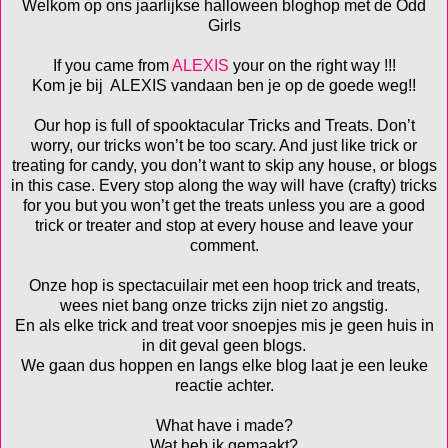
Welkom op ons jaarlijkse halloween bloghop met de Odd
Girls
If you came from
ALEXIS
your on the right way !!!
Kom je bij ALEXIS vandaan ben je op de goede weg!!
Our hop is full of spooktacular Tricks and Treats. Don’t
worry, our tricks won’t be too scary. And just like trick or
treating for candy, you don’t want to skip any house, or blogs
in this case. Every stop along the way will have (crafty) tricks
for you but you won’t get the treats unless you are a good
trick or treater and stop at every house and leave your
comment.
Onze hop is spectacuilair met een hoop trick and treats,
wees niet bang onze tricks zijn niet zo angstig.
En als elke trick and treat voor snoepjes mis je geen huis in
in dit geval geen blogs.
We gaan dus hoppen en langs elke blog laat je een leuke
reactie achter.
What have i made?
Wat heb ik gemaakt?