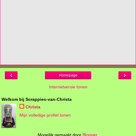
‹
›
Homepage
Internetversie tonen
Welkom bij Scrappies-van-Christa
Christa
Mijn volledige profiel tonen
Mogelijk gemaakt door
Blogger
.