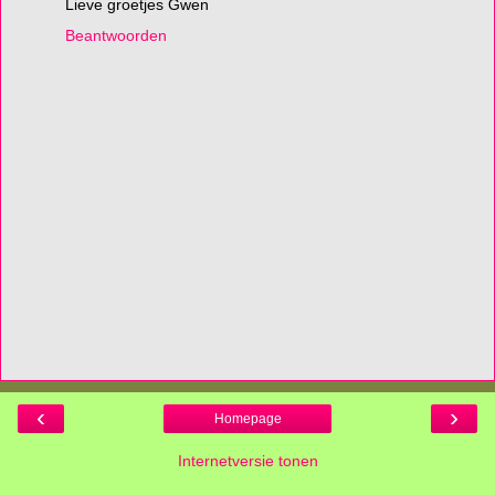
Lieve groetjes Gwen
Beantwoorden
‹
›
Homepage
Internetversie tonen