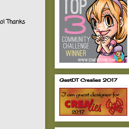
oo! Thanks
GastDT Crealies 2017