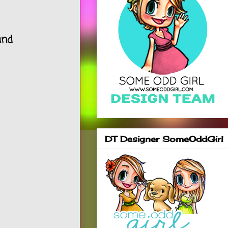
and
DT Designer SomeOddGirl