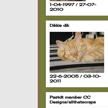
1-04-1997 / 27-07-
2010
Dikkie dik
22-6-2005 / 03-10-
2011
Pastdt member CC
Designs/allthatscraps