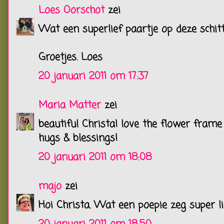
Loes Oorschot
zei
Wat een superlief paartje op deze schit
Groetjes. Loes
20 januari 2011 om 17:37
Maria Matter
zei
beautiful Christa! love the flower frame
hugs & blessings!
20 januari 2011 om 18:08
majo
zei
Hoi Christa. Wat een poepie zeg super li