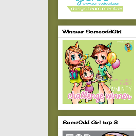
Winnaar SomeoddGirl
SomeOdd Girl top 3