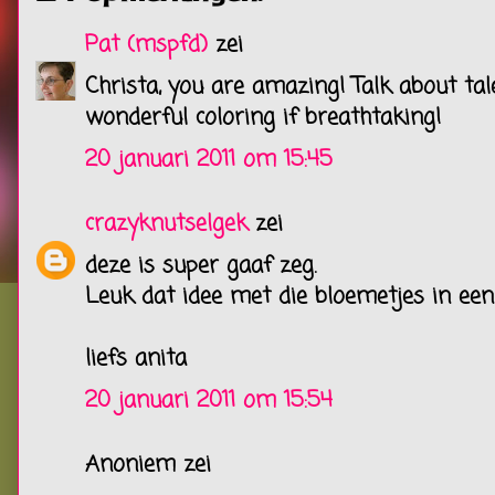
Pat (mspfd)
zei
Christa, you are amazing! Talk about tale
wonderful coloring if breathtaking!
20 januari 2011 om 15:45
crazyknutselgek
zei
deze is super gaaf zeg.
Leuk dat idee met die bloemetjes in een
liefs anita
20 januari 2011 om 15:54
Anoniem zei