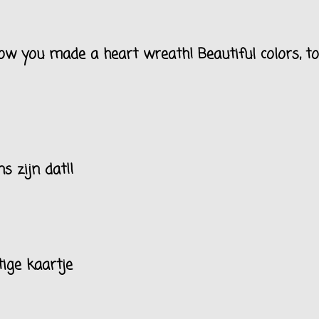
e how you made a heart wreath! Beautiful colors, t
s zijn dat!!
ige kaartje