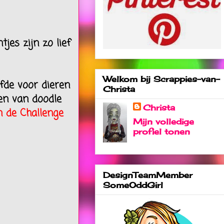
tjes zijn zo lief
Welkom bij Scrappies-van-
efde voor dieren
Christa
een van doodle
Christa
n de Challenge
Mijn volledige
profiel tonen
DesignTeamMember
SomeOddGirl