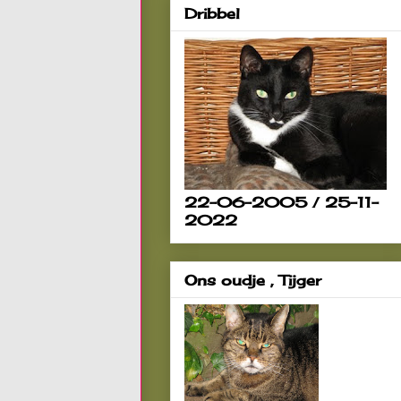
Dribbel
22-06-2005 / 25-11-
2022
Ons oudje , Tijger