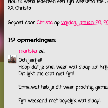
Nou ik wens iedereen een fijn weekend toe ,
XX Christa
Gepost door
Christa
op
vrijdag, januari 28, 20
19 opmerkingen:
mariska
zei
Och jeetje!!
Hoop dat je snel weer wat slaap zal krij
Dit lijkt me echt niet fijn!
Enne...wat heb je dit weer prachtig gema
Fijn weekend met hopelijk wat slaap!