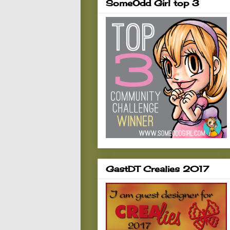
SomeOdd Girl top 3
GastDT Crealies 2017