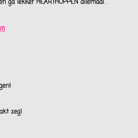
 en ga lekker HEARTHOPPEN allemaal .
11
gen!
akt zeg!