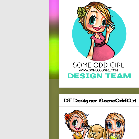
DT Designer SomeOddGirl