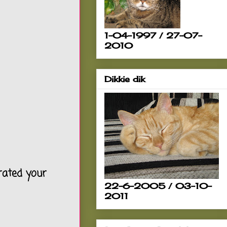
1-04-1997 / 27-07-
2010
Dikkie dik
rated your
22-6-2005 / 03-10-
2011