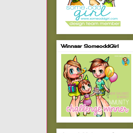
Winnaar SomeoddGirl