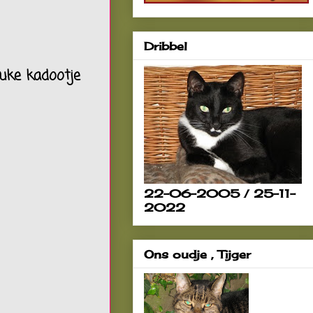
Dribbel
euke kadootje
22-06-2005 / 25-11-
2022
Ons oudje , Tijger