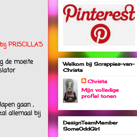
 bij PRISCILLA'S
eg de moeite
Welkom bij Scrappies-van-
slator
Christa
Christa
Mijn volledige
profiel tonen
lapen gaan ,
al allemaal bij
DesignTeamMember
SomeOddGirl