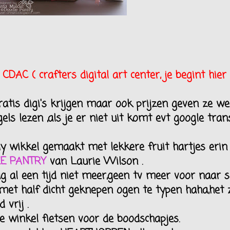
j
CDAC ( crafters digital art center, je begint hier
gratis digi's krijgen maar ook prijzen geven ze w
ls lezen ,als je er niet uit komt evt google tran
y wikkel gemaakt met lekkere fruit hartjes erin
E PANTRY
van Laurie Wilson .
dag al een tijd niet meer,geen tv meer voor naar s
et half dicht geknepen ogen te typen haha,het z
 vrij .
de winkel fietsen voor de boodschapjes.