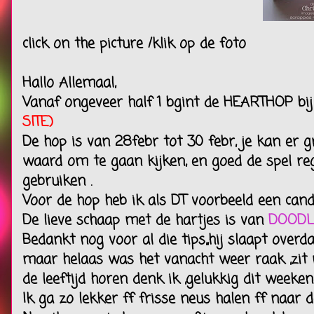
click on the picture /klik op de foto
Hallo Allemaal,
Vanaf ongeveer half 1 bgint de HEARTHOP bi
SITE)
De hop is van 28febr tot 30 febr, je kan er 
waard om te gaan kijken, en goed de spel rege
gebruiken .
Voor de hop heb ik als DT voorbeeld een cand
De lieve schaap met de hartjes is van
DOODL
Bedankt nog voor al die tips,,hij slaapt over
maar helaas was het vanacht weer raak ,zit m
de leeftijd horen denk ik ,gelukkig dit weekend
Ik ga zo lekker ff frisse neus halen ff naar 